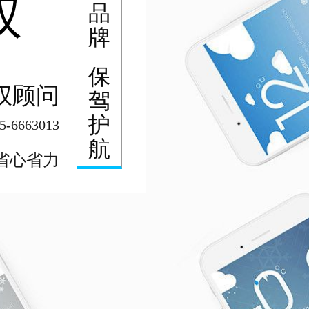
权
品
牌
保
权顾问
驾
护
5-6663013
航
省心省力